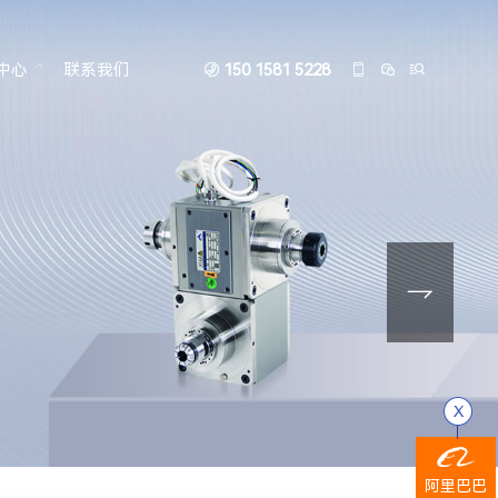
中心
联系我们
150 1581 5228




去毛刺主轴

阿里巴巴