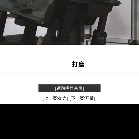
打磨
[返回栏目首页]
[上一页:抛光]
[下一页:开槽]