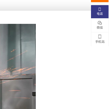

电话

微信

手机站