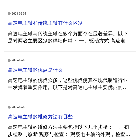
用领域对性能要求的差异而有所不同，但通常其核心构
件及其主要功能可以归纳如下： 一、轴芯组件 轴芯组件
2025-02-05
是电主轴的核心部件之一，它直接参与切削或加工过
程，并承受来自工件的反作用力。轴芯组件通常由主
高速电主轴和传统主轴有什么区别
轴、
高速电主轴与传统主轴在多个方面存在显著差异。以下
是对两者主要区别的详细归纳： 一、驱动方式 高速电主
轴： 采用内装式电动机直接驱动主轴，省去了传统的变
速装置，如齿轮、皮带等。 电动机与主轴融为一体，形
2025-02-05
成直接传动系统，实现了零传动链。 传统主轴： 通常通
过传动带、齿轮等中间环节进行传动
高速电主轴的优点是什么
高速电主轴的优点众多，这些优点使其在现代制造行业
中发挥着重要作用。以下是对高速电主轴主要优点的归
纳： 高转速： 高速电主轴可以实现高达数万转/分的转
速，远超传统主轴。 高转速使得刀具能够更快地进行切
2025-02-05
削，大幅提高加工效率。 高精度： 高速电主轴的转速高
且稳定，使得刀具的运动更加平稳，加工
高速电主轴的维修方法有哪些
高速电主轴的维修方法主要包括以下几个步骤： 一、初
步检测与诊断 观察与检查： 观察电主轴的外观，检查是