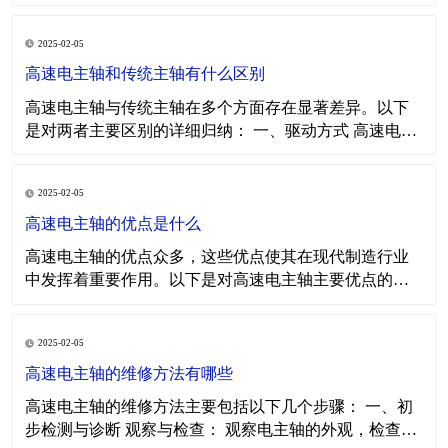
用领域对性能要求的差异而有所不同，但通常其核心构
件及其主要功能可以归纳如下： 一、轴芯组件 轴芯组件
2025-02-05
是电主轴的核心部件之一，它直接参与切削或加工过
程，并承受来自工件的反作用力。轴芯组件通常由主
高速电主轴和传统主轴有什么区别
轴、
高速电主轴与传统主轴在多个方面存在显著差异。以下
是对两者主要区别的详细归纳： 一、驱动方式 高速电主
轴： 采用内装式电动机直接驱动主轴，省去了传统的变
速装置，如齿轮、皮带等。 电动机与主轴融为一体，形
2025-02-05
成直接传动系统，实现了零传动链。 传统主轴： 通常通
过传动带、齿轮等中间环节进行传动
高速电主轴的优点是什么
高速电主轴的优点众多，这些优点使其在现代制造行业
中发挥着重要作用。以下是对高速电主轴主要优点的归
纳： 高转速： 高速电主轴可以实现高达数万转/分的转
速，远超传统主轴。 高转速使得刀具能够更快地进行切
2025-02-05
削，大幅提高加工效率。 高精度： 高速电主轴的转速高
且稳定，使得刀具的运动更加平稳，加工
高速电主轴的维修方法有哪些
高速电主轴的维修方法主要包括以下几个步骤： 一、初
步检测与诊断 观察与检查： 观察电主轴的外观，检查是