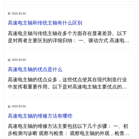
用领域对性能要求的差异而有所不同，但通常其核心构
件及其主要功能可以归纳如下： 一、轴芯组件 轴芯组件
2025-02-05
是电主轴的核心部件之一，它直接参与切削或加工过
程，并承受来自工件的反作用力。轴芯组件通常由主
高速电主轴和传统主轴有什么区别
轴、
高速电主轴与传统主轴在多个方面存在显著差异。以下
是对两者主要区别的详细归纳： 一、驱动方式 高速电主
轴： 采用内装式电动机直接驱动主轴，省去了传统的变
速装置，如齿轮、皮带等。 电动机与主轴融为一体，形
2025-02-05
成直接传动系统，实现了零传动链。 传统主轴： 通常通
过传动带、齿轮等中间环节进行传动
高速电主轴的优点是什么
高速电主轴的优点众多，这些优点使其在现代制造行业
中发挥着重要作用。以下是对高速电主轴主要优点的归
纳： 高转速： 高速电主轴可以实现高达数万转/分的转
速，远超传统主轴。 高转速使得刀具能够更快地进行切
2025-02-05
削，大幅提高加工效率。 高精度： 高速电主轴的转速高
且稳定，使得刀具的运动更加平稳，加工
高速电主轴的维修方法有哪些
高速电主轴的维修方法主要包括以下几个步骤： 一、初
步检测与诊断 观察与检查： 观察电主轴的外观，检查是